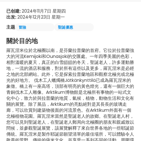
已创建:
2024年11月7日 星期四
出发:
2024年12月23日 星期一
主题
冒險
聖誕優惠
關於目的地
羅瓦涅米位於北極圈以南，是芬蘭拉普蘭的首府。它位於拉普蘭強
大的河流Kemijoki和Ounasjoki的交匯處。一年四季美麗的色彩，
相對溫暖的夏天，真正的白雪皚皚的冬天，聖誕老人，許多運動勝
地，一流的酒店和服務，對於所有這些以及更多，羅瓦涅米是必經
之地的北部網站。此外，它是探索拉普蘭地區和觀察北極光或北極
光的好地方。 伐木工人蠟燭橋Jätkänkynttilä已成為羅瓦涅米的
象徵。橋上有一座高塔，頂部有明亮的黃色燈光，還有一個巨大的
青銅伐木工人雕像。Arktikum博物館是北極所有事物的一站式文
化中心，致力於與拉普蘭的地質，氣候，植物，動物生活和文化有
關的展覽。除了展品，Arktikum的亮點絕對是其長長的玻璃走
廊，可以欣賞到建築物後面的河流景色。在Arktikum外面有一個
北極植物花園。羅瓦涅米當然是聖誕老人的故鄉。在聖誕老人村，
您可以見到聖誕老人，在聖誕老人郵局向北極圈的朋友和親戚致以
問候，並參觀聖誕展覽，該展覽解釋了來自世界各地的一些耶誕節
傳統。羅瓦涅米是製作耶誕節願望清單的最佳場所，可以體驗令人
敬畏的荒野，傳統的薩米文化，並享受一系列不同的活動，周圍環