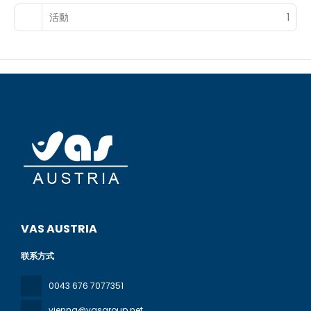
活動
1
VAS AUSTRIA
联系方式
0043 676 7077351
vienna@vasgroup.net