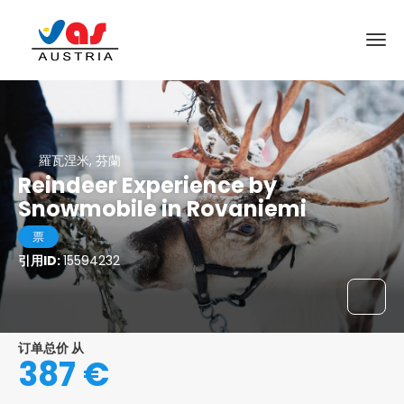
羅瓦涅米, 芬蘭
Reindeer Experience by
Snowmobile in Rovaniemi
票
引用ID:
15594232
订单总价 从
387 €