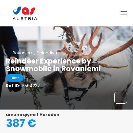
Rovaniemi, Finlandiya
Reindeer Experience by
Snowmobile in Rovaniemi
Bilet
Ref ID:
15594232
ümumi qiymət Haradan
387 €