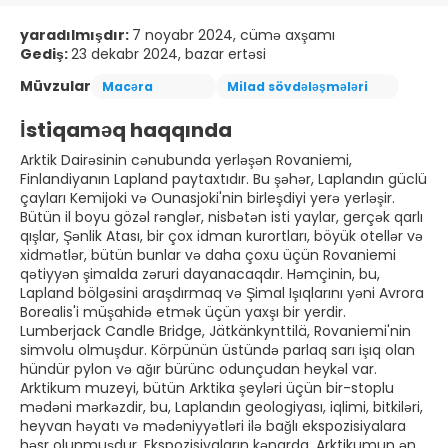
yaradılmışdır:
7 noyabr 2024, cümə axşamı
Gediş:
23 dekabr 2024, bazar ertəsi
Müvzular
Macəra
Milad sövdələşmələri
İstiqaməq haqqında
Arktik Dairəsinin cənubunda yerləşən Rovaniemi,
Finlandiyanın Lapland paytaxtıdır. Bu şəhər, Laplandın güclü
çayları Kemijoki və Ounasjoki'nin birleşdiyi yerə yerləşir.
Bütün il boyu gözəl rənglər, nisbətən isti yaylar, gerçək qarlı
qışlar, Şənlik Atası, bir çox idman kurortları, böyük otellər və
xidmətlər, bütün bunlar və daha çoxu üçün Rovaniemi
qətiyyən şimalda zəruri dayanacaqdır. Həmçinin, bu,
Lapland bölgəsini araşdırmaq və Şimal Işıqlarını yəni Avrora
Borealis'i müşahidə etmək üçün yaxşı bir yerdir.
Lumberjack Candle Bridge, Jätkänkynttilä, Rovaniemi'nin
simvolu olmuşdur. Körpünün üstündə parlaq sarı işıq olan
hündür pylon və ağır bürünc odunçudan heykəl var.
Arktikum muzeyi, bütün Arktika şeyləri üçün bir-stoplu
mədəni mərkəzdir, bu, Laplandın geologiyası, iqlimi, bitkiləri,
heyvan həyatı və mədəniyyətləri ilə bağlı ekspozisiyalara
həsr olunmuşdur. Ekspozisiyaların kənarda, Arktikumun ən