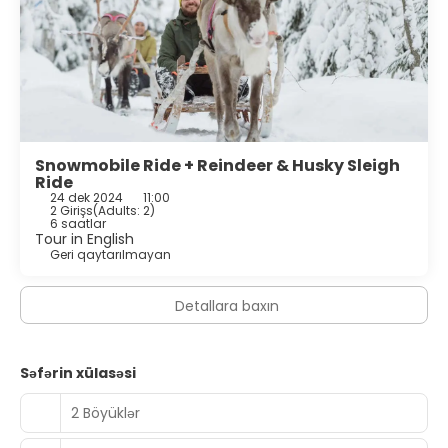
Snowmobile Ride + Reindeer & Husky Sleigh
Ride
24 dek 2024
11:00
2 Girişs
(
Adults: 2
)
6 saatlar
Tour in English
Geri qaytarılmayan
Detallara baxın
Səfərin xülasəsi
2 Böyüklər