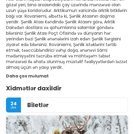
gözəl yeri, bina arxasındakı çay üzərində mənzərəsi olan
uzun şüşə koridorudur. Arktikumun xaricində arktik bitkilərin
bağı var. Rovaniemi, əlbəttə ki, Şənlik Atasının doğma
yeridir. Şənlik Atası Kəndində Şənlik Atasını görə, Arktik
Dairədən dostlara və qohumlarına salamlar göndərə
bilərsiniz Şənlik Atası Poçt Ofisində və dünyanın hər
yerindən bəzi Şənlik ənənələrini izah edən Şənlik Sərgisini
ziyarət edə bilərsiniz. Rovaniemi, Şənlik istəklərini tərtib
etmək, təəccübləndirici vəhşi doğa, ənənəvi Sámi
mədəniyyətini təcrübə etmək və möhtəşəm təbiət
mənzərəsi ilə əhatə olunmuş müxtəlif fəaliyyətlərdən ləzzət
almaq üçün ən yaxşı yerdir.
Daha çox məlumat
Xidmətlər daxildir
24
Biletlər
dek