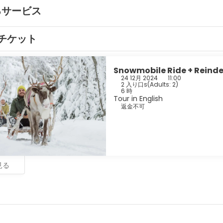
るサービス
チケット
Snowmobile Ride + Reinde
24 12月 2024
11:00
2 入り口s
(
Adults: 2
)
6 時
Tour in English
返金不可
見る