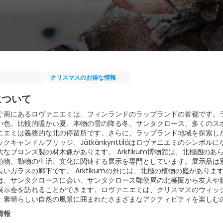
クリスマスのお得な情報
について
ぐ南にあるロヴァニエミは、フィンランドのラップランドの首都です。
い色、比較的暖かい夏、本物の雪の降る冬、サンタクロース、多くのス
ニエミは義務的な北の停留所です。さらに、ラップランド地域を探索し
クキャンドルブリッジ、Jätkänkynttiläはロヴァニエミのシン
大なブロンズ製の材木像があります。 Arktikum博物館は、北極圏
植物、動物の生活、文化に関連する展示を専門としています。展示品は別と
長いガラスの廊下です。 Arktikumの外には、北極の植物の庭があ
は、サンタクロースに会い、サンタクロース郵便局の北極圏から友人や
展示会を訪れることができます。ロヴァニエミは、クリスマスのウィッ
、素晴らしい自然の風景に囲まれたさまざまなアクティビティを楽しむ
情報