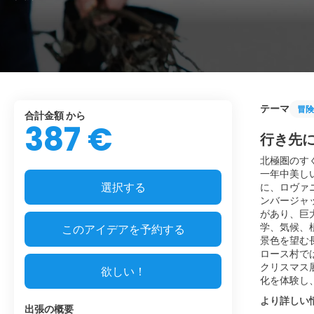
テーマ
冒険
合計金額 から
387 €
行き先
北極圏のす
一年中美し
選択する
に、ロヴァ
ンバージャッ
があり、巨
学、気候、
このアイデアを予約する
景色を望む
ロース村で
クリスマス
欲しい！
化を体験し
より詳しい
出張の概要