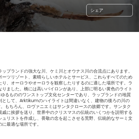
シェア
ラップランドの強大な川、ケミ川とオウナス川の合流点にあります。
ポーツリゾート、素晴らしいホテルとサービス、これらすべてのため
たり、オーロラやオーロラを観察したりするのに適した場所です。ラ
ボルになりました。橋には高いパイロンがあり、上部に明るい黄色のライト
のあらゆるもののワンストップ文化センターであり、ラップランドの地質
して、Arktikumのハイライトは間違いなく、建物の後ろの川の
ります。もちろん、ロヴァニエミはサンタクロースの故郷です。サンタク
親戚に挨拶を送り、世界中のクリスマスの伝統のいくつかを説明する
シュリストを作成し、畏敬の念を起こさせる荒野、伝統的なサーミ文
のに最適な場所です。