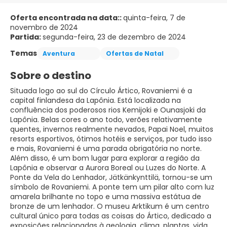
Oferta encontrada na data::
quinta-feira, 7 de
novembro de 2024
Partida:
segunda-feira, 23 de dezembro de 2024
Temas
Aventura
Ofertas de Natal
Sobre o destino
Situada logo ao sul do Círculo Ártico, Rovaniemi é a
capital finlandesa da Lapônia. Está localizada na
confluência dos poderosos rios Kemijoki e Ounasjoki da
Lapônia. Belas cores o ano todo, verões relativamente
quentes, invernos realmente nevados, Papai Noel, muitos
resorts esportivos, ótimos hotéis e serviços, por tudo isso
e mais, Rovaniemi é uma parada obrigatória no norte.
Além disso, é um bom lugar para explorar a região da
Lapônia e observar a Aurora Boreal ou Luzes do Norte. A
Ponte da Vela do Lenhador, Jätkänkynttilä, tornou-se um
símbolo de Rovaniemi. A ponte tem um pilar alto com luz
amarela brilhante no topo e uma massiva estátua de
bronze de um lenhador. O museu Arktikum é um centro
cultural único para todas as coisas do Ártico, dedicado a
exposições relacionadas à geologia, clima, plantas, vida