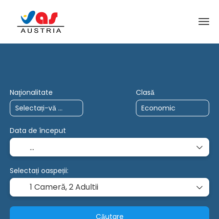
Călătorii AI
Circuite
Cartă
+
Naţionalitate
Clasă
Data de început
Selectați oaspeții:
1 Cameră,
2 Adultii
Căutare