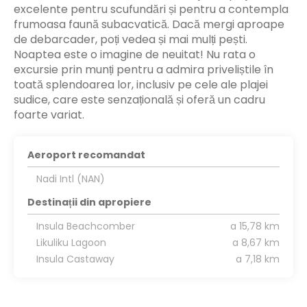
excelente pentru scufundări și pentru a contempla
frumoasa faună subacvatică. Dacă mergi aproape
de debarcader, poți vedea și mai mulți pești.
Noaptea este o imagine de neuitat! Nu rata o
excursie prin munți pentru a admira priveliștile în
toată splendoarea lor, inclusiv pe cele ale plajei
sudice, care este senzațională și oferă un cadru
foarte variat.
Aeroport recomandat
Nadi Intl (NAN)
Destinații din apropiere
Insula Beachcomber
a 15,78 km
Likuliku Lagoon
a 8,67 km
Insula Castaway
a 7,18 km