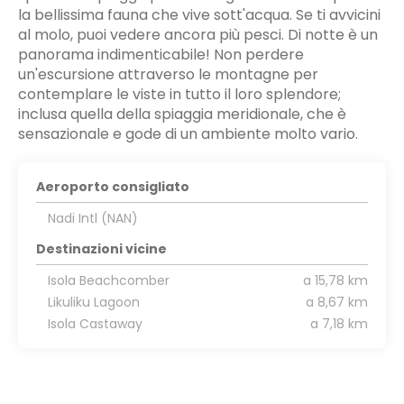
la bellissima fauna che vive sott'acqua. Se ti avvicini
al molo, puoi vedere ancora più pesci. Di notte è un
panorama indimenticabile! Non perdere
un'escursione attraverso le montagne per
contemplare le viste in tutto il loro splendore;
inclusa quella della spiaggia meridionale, che è
sensazionale e gode di un ambiente molto vario.
Aeroporto consigliato
Nadi Intl (NAN)
Destinazioni vicine
Isola Beachcomber
a 15,78 km
Likuliku Lagoon
a 8,67 km
Isola Castaway
a 7,18 km