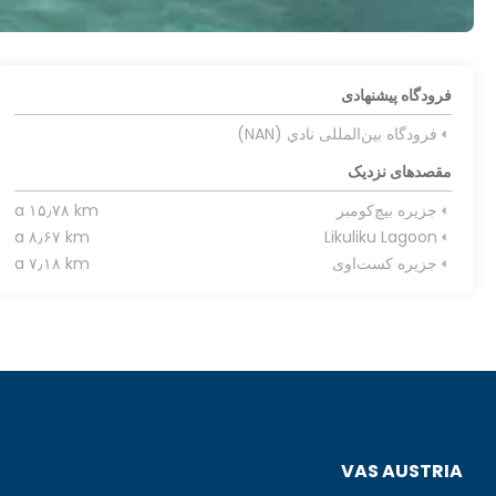
فرودگاه پیشنهادی
فرودگاه بین‌المللی نادي (NAN)
مقصدهای نزدیک
جزیره بیچ‌کومبر
a ۱۵٫۷۸ km
a ۸٫۶۷ km
Likuliku Lagoon
جزیره کست‌اوی
a ۷٫۱۸ km
VAS AUSTRIA