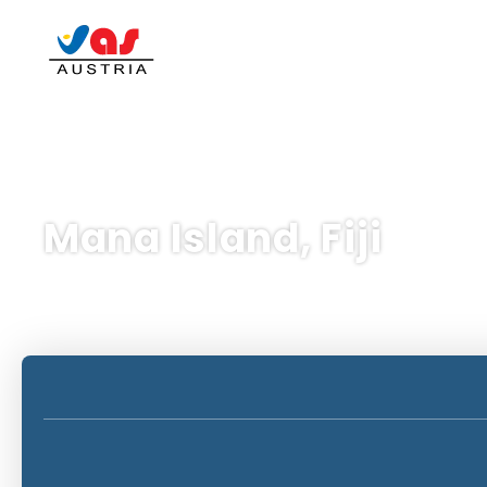
Mana Island, Fiji
AI-resor
Multidestination
Stadga