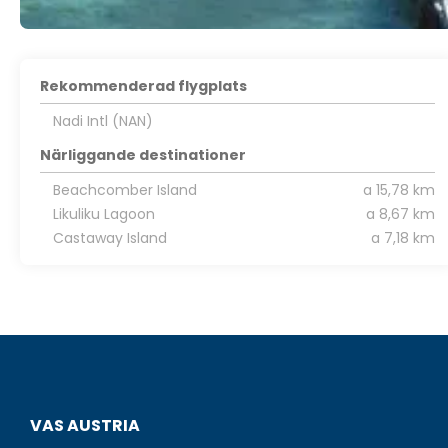
Rekommenderad flygplats
Nadi Intl (NAN)
Närliggande destinationer
Beachcomber Island
a 15,78 km
Likuliku Lagoon
a 8,67 km
Castaway Island
a 7,18 km
VAS AUSTRIA